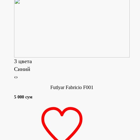
3 цвета
Синий
Беж
‹
›
Futlyar Fabricio F001
5 000 сум