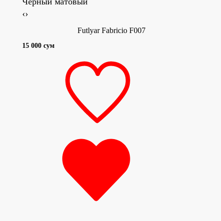
Чёрный матовый
Беже
‹
›
Futlyar Fabricio F007
15 000 сум