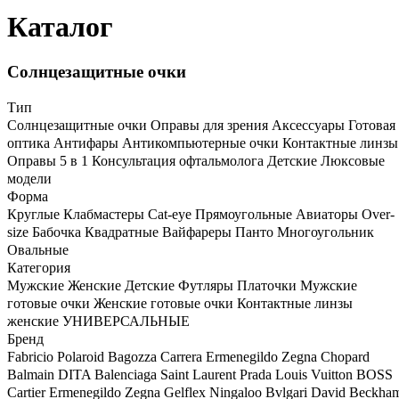
Каталог
Солнцезащитные очки
Тип
Солнцезащитные очки
Оправы для зрения
Аксессуары
Готовая
оптика
Антифары
Антикомпьютерные очки
Контактные линзы
Оправы 5 в 1
Консультация офтальмолога
Детские
Люксовые
модели
Форма
Круглые
Клабмастеры
Cat-eye
Прямоугольные
Авиаторы
Over-
size
Бабочка
Квадратные
Вайфареры
Панто
Многоугольник
Овальные
Категория
Мужские
Женские
Детские
Футляры
Платочки
Мужские
готовые очки
Женские готовые очки
Контактные линзы
женские
УНИВЕРСАЛЬНЫЕ
Бренд
Fabricio
Polaroid
Bagozza
Carrera
Ermenegildo Zegna
Chopard
Balmain
DITA
Balenciaga
Saint Laurent
Prada
Louis Vuitton
BOSS
Cartier
Ermenegildo Zegna
Gelflex Ningaloo
Bvlgari
David Beckha