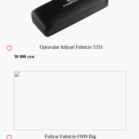
Opravalar futlyari Fabricio 5331
30 000 сум
Futlyar Fabricio F009 Big