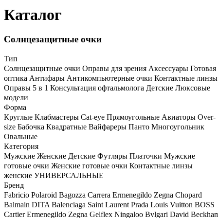
Каталог
Солнцезащитные очки
Тип
Солнцезащитные очки
Оправы для зрения
Аксессуары
Готовая
оптика
Антифары
Антикомпьютерные очки
Контактные линзы
Оправы 5 в 1
Консультация офтальмолога
Детские
Люксовые
модели
Форма
Круглые
Клабмастеры
Cat-eye
Прямоугольные
Авиаторы
Over-
size
Бабочка
Квадратные
Вайфареры
Панто
Многоугольник
Овальные
Категория
Мужские
Женские
Детские
Футляры
Платочки
Мужские
готовые очки
Женские готовые очки
Контактные линзы
женские
УНИВЕРСАЛЬНЫЕ
Бренд
Fabricio
Polaroid
Bagozza
Carrera
Ermenegildo Zegna
Chopard
Balmain
DITA
Balenciaga
Saint Laurent
Prada
Louis Vuitton
BOSS
Cartier
Ermenegildo Zegna
Gelflex Ningaloo
Bvlgari
David Beckha