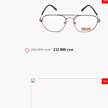
Ne
290 000 сум
232 000 сум
Ne