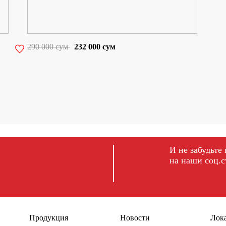
290 000 сум
232 000 сум
И не забудьте
на наши соц.
fb
ig
t
Продукция
Новости
Лок