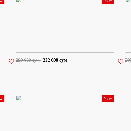
w
New
290 000 сум
232 000 сум
29
w
New