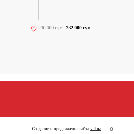
290 000 сум
232 000 сум
Создание и продвижение сайта
vid.uz
О