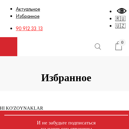
Актуальное
Избранное
🇷🇺
🇺🇿
90 912 33 13
0
Открыть меню
Избранное
HI KO'ZOYNAKLAR
И не забудьте подписаться
на наши соц.страницы